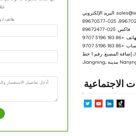
علامة النجمة (*) مطلوبة.
هاتف / 
فاكس: 025-89672477
8 183 5196 9707
 +86 183 5196 9707
إضافة المصنع: رقم 1 خط Jiangyang، مجتمع Hongqi، شارع Hengxi، منطقة
ت الاجتماعية