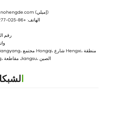
البريد الإلكتروني: sales@sinohengde.com (إميلي)
الهاتف: +86-025-89670277، 025-89670577
رقم الهاتف: +6
واتساب:
Jiangning، مدينة Nanjing، مقاطعة Jiangsu، الصين
الشبكا