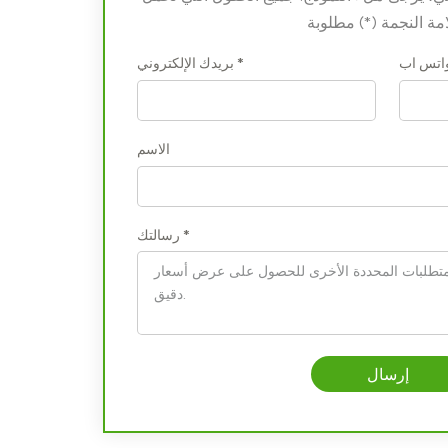
واتس اب
بريدك الإلكتروني *
الاسم
رسالتك *
إرسال