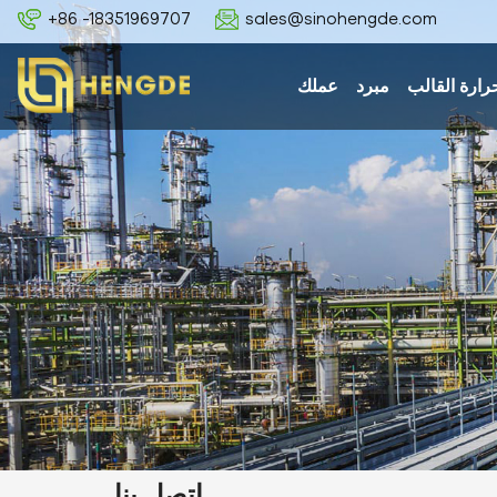
+86 -18351969707
sales@sinohengde.com
رارة القالب
مبرد
عملك
اتصل بنا