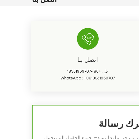
اتصل بنا
تل :
+86 -18351969707
WhatsApp :
+8618351969707
رك رسالة
، يرجى ملء النموذج. جميع الحقول التي تحمل