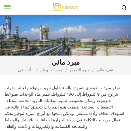
مبرد مائي
مبرد مائي
/
مبرد التمرير
/
مبرد
/
وطن
/
أنت في :
توفر مبردات هينغدي المبردة بالماء حلول تبريد موثوقة وفعالة بقدرات
تتراوح من 9 كيلوواط إلى 180 كيلوواط. تتميز هذه الوحدات بضواغط
حلزونية، ويمكن تخصيصها لتلبية متطلبات التبريد الخاصة بمختلف
التطبيقات الصناعية. صُممت هذه المبردات لتحقيق كفاءة عالية في
استهلاك الطاقة وأداء مستقر، ويمكن دمجها مع أبراج التبريد لتوفير تحكم
فعال من حيث التكلفة في درجة الحرارة لقطاعات البلاستيك والمطاط
والمعالجة الكيميائية والإلكترونيات والأغذية والطلاء.