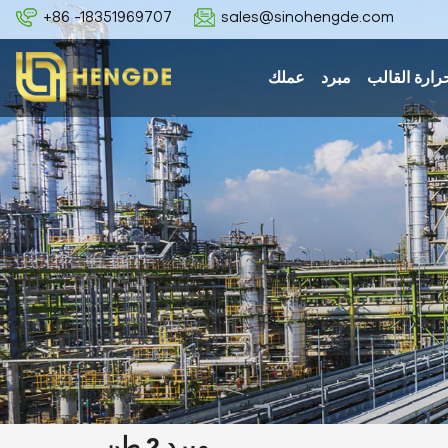
+86 -18351969707
sales@sinohengde.com
رارة القالب
مبرد
عملك
مبرد 2 طن