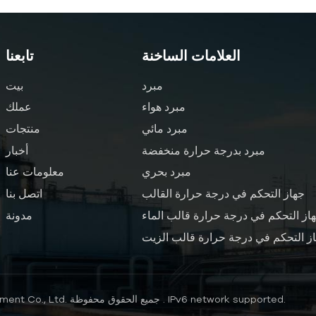
العلامات الساخنة
تابعنا
مبرد
بيت
مبرد هواء
عملك
مبرد مائي
منتجات
مبرد بدرجة حرارة منخفضة
أخبار
مبرد بحري
معلومات عنا
جهاز التحكم في درجة حرارة القالب
اتصل بنا
از التحكم في درجة حرارة قالب الماء
مدونة
ز التحكم في درجة حرارة قالب الزيت
IPv6 network supported.
حقوق النشر © 2026 Nanjing Hengde Electrical Equipment Co., Ltd. جميع الحقوق محفوظة .