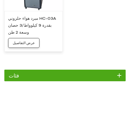
مبرد هواء حلزوني HC-03A
بقدرة 9 كيلوواط/3 حصان
وسعة 2 طن
عرض التفاصيل
فئات
مبرد
مبرد التمرير
مبرد هواء
مبرد مائي