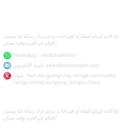
اتصل بنا
إذا كانت لديكم أسئلة أو اقتراحات، يرجى ترك رسالة لنا، وسنرد
عليكم في أقرب وقت ممكن!
WhatsApp :
+8618351969707
sales@sinohengde.com
البريد الإلكتروني :
عنوان : No.1 Jiangyang Line, Hongqi community,
Hengxi Street,Jiangning, Jiangsu, China
يشترك
إذا كانت لديكم أسئلة أو اقتراحات، يرجى ترك رسالة لنا، وسنرد
عليكم في أقرب وقت ممكن!