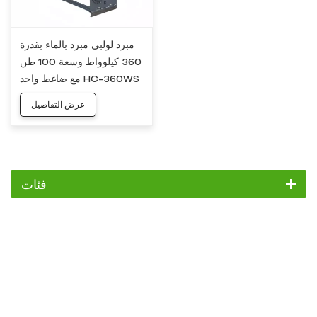
مبرد لولبي مبرد بالماء بقدرة
360 كيلوواط وسعة 100 طن
مع ضاغط واحد HC-360WS
عرض التفاصيل
فئات
مبرد
مبرد التمرير
مبرد هواء
مبرد مائي