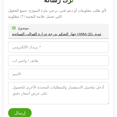
لأي طلب معلومات أو دعم فني، يرجى ملء النموذج. جميع الحقول
التي تحمل علامة النجمة (*) مطلوبة.
موضوع :
جهاز التحكم بدرجة حرارة القوالب الصناعية HWM-20، بقدرة 12 كيلوواط/18 كيلوواط، ودرجة حرارة 120 درجة مئوية
إرسال