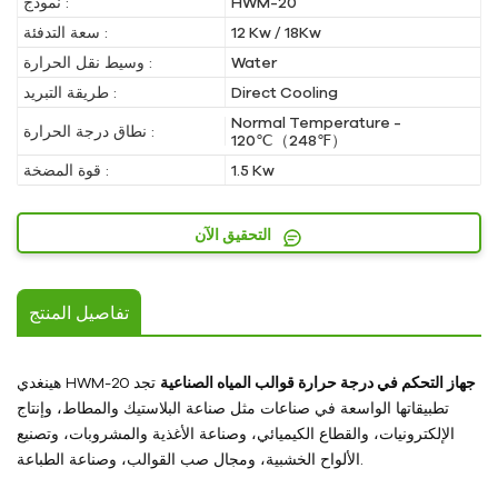
HWM-20
نموذج :
12 Kw / 18Kw
سعة التدفئة :
Water
وسيط نقل الحرارة :
Direct Cooling
طريقة التبريد :
Normal Temperature -
نطاق درجة الحرارة :
120℃（248℉）
1.5 Kw
قوة المضخة :
التحقيق الآن
تفاصيل المنتج
جهاز التحكم في درجة حرارة قوالب المياه الصناعية
تجد
هينغدي HWM-20
تطبيقاتها الواسعة في صناعات مثل صناعة البلاستيك والمطاط، وإنتاج
الإلكترونيات، والقطاع الكيميائي، وصناعة الأغذية والمشروبات، وتصنيع
الألواح الخشبية، ومجال صب القوالب، وصناعة الطباعة.