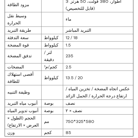
3 أطوار، 380 فولت، 50 هرتز.
مزود الطاقة
(قابل للتخصيص)
وسيط نقل
ماء
الحرارة
التبريد المباشر
طريقة التبريد
12 / 18
كيلوواط
سعة التدفئة
1.5
كيلوواط
قوة المضخة
لتر /
235
تدفق المضخة
دقيقة
2.5
كجم/م³
المضخات
أقصى استهلاك
13.5 / 20
كيلوواط
للطاقة
عكس اتجاه المضخة / تخزين المياه /
وظيفة التنبيه
ارتفاع درجة الحرارة / الحمل الزائد
نصف
بوصة
أنبوب مياه التبريد
نصف × ٢
بوصة
أنبوب تدوير المياه
الحجم (الطول ×
750*325*580
مم
العرض × الارتفاع)
85
كجم
وزن