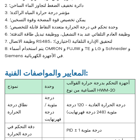
2. دائرة تخفيف الضغط لتجاوز الماء الساخن؛
3. مؤشر درجة حرارة المياه الراكدة؛
4. يمكن تخصيص قوة المضخة وقوة التسخين؛
5. وحدة تحكم في درجة الحرارة متعددة النقاط قابلة للتخصيص؛
6. وظيفة العادم التلقائي عند بدء التشغيل، ووظيفة تبديل طاقة التدفئة؛
7. وظيفة الاتصال RS485، لتحقيق الإدارة التلقائية (اختياري)؛
8. يتم استخدام أسماء OMRON و FUJIW و TE و LG و Schneider و
Siemens في الأجهزة الكهربائية.
المعايير والمواصفات الفنية:
أجهزة التحكم بدرجة حرارة القوالب
وحدة
نموذج
الصناعية من نوع HWM-20
درجة
درجة الحرارة العادية - 120 درجة
مئوية /
نطاق درجة
مئوية (248 درجة فهرنهايت)
درجة
الحرارة
فهرنهايت
دقة التحكم في
PID ± 1 درجة مئوية
درجة الحرارة