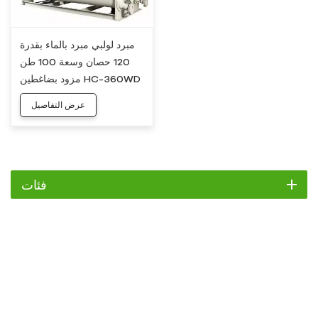
مبرد لولبي مبرد بالماء بقدرة
120 حصان وسعة 100 طن
مزود بضاغطين HC-360WD
عرض التفاصيل
فئات
مبرد
مبرد التمرير
مبرد هواء
مبرد مائي