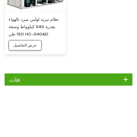
نظام تبريد لولبي مبرد بالهواء
بقدرة 540 كيلوواط وسعة
150 طن HC-540AD
عرض التفاصيل
فئات
مبرد
مبرد التمرير
مبرد هواء
مبرد مائي