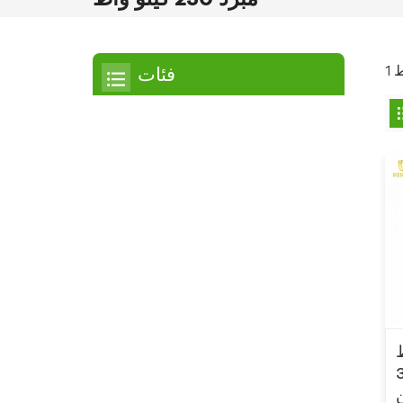
فئات
مبرد
مبرد التمرير
مبرد هواء
مبرد مائي
مبرد لولبي
مبرد لولبي مبرد بالهواء
مبرد لولبي مبرد بالماء
ط
/300
مبرد بدرجة حرارة منخفضة
ن HC-