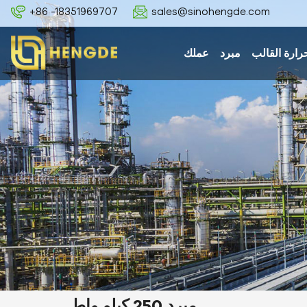
+86 -18351969707
sales@sinohengde.com
رارة القالب
مبرد
عملك
مبرد 250 كيلو واط