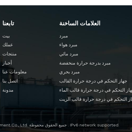
العلامات الساخنة
تابعنا
مبرد
بيت
مبرد هواء
عملك
مبرد مائي
منتجات
مبرد بدرجة حرارة منخفضة
أخبار
مبرد بحري
معلومات عنا
جهاز التحكم في درجة حرارة القالب
اتصل بنا
از التحكم في درجة حرارة قالب الماء
مدونة
ز التحكم في درجة حرارة قالب الزيت
IPv6 network supported.
حقوق النشر © 2026 Nanjing Hengde Electrical Equipment Co., Ltd. جميع الحقوق محفوظة .