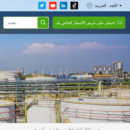
اللغة : العربية
احصل على عرض الأسعار الخاص بك
مبرد 250 كيلو واط
/
وطن
/
أنت في :