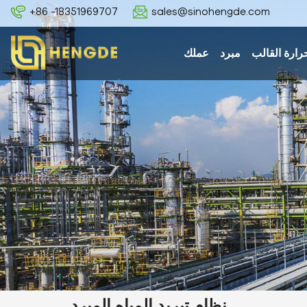
+86 -18351969707
sales@sinohengde.com
رارة القالب
مبرد
عملك
نظام تبريد المياه المبرد