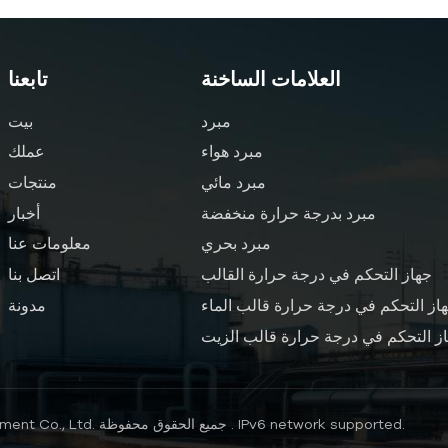
العلامات الساخنة
تابعنا
مبرد
بيت
مبرد هواء
عملك
مبرد مائي
منتجات
مبرد بدرجة حرارة منخفضة
أخبار
مبرد بحري
معلومات عنا
جهاز التحكم في درجة حرارة القالب
اتصل بنا
از التحكم في درجة حرارة قالب الماء
مدونة
ز التحكم في درجة حرارة قالب الزيت
IPv6 network supported.
حقوق النشر © 2026 Nanjing Hengde Electrical Equipment Co., Ltd. جميع الحقوق محفوظة .