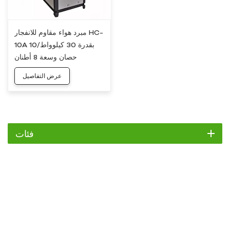
مبرد هواء مقاوم للانفجار HC-
10A بقدرة 30 كيلوواط/10
حصان وسعة 8 أطنان
عرض التفاصيل
فئات
مبرد
مبرد التمرير
مبرد هواء
مبرد مائي