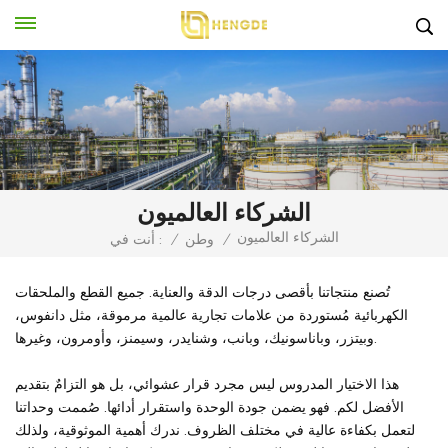
الشركاء العالميون
الشركاء العالميون
/
وطن
/
أنت في :
تُصنع منتجاتنا بأقصى درجات الدقة والعناية. جميع القطع والملحقات
الكهربائية مُستوردة من علامات تجارية عالمية مرموقة، مثل دانفوس،
وبيتزر، وباناسونيك، وبانب، وشنايدر، وسيمنز، وأومرون، وغيرها.
هذا الاختيار المدروس ليس مجرد قرار عشوائي، بل هو التزامٌ بتقديم
الأفضل لكم. فهو يضمن جودة الوحدة واستقرار أدائها. صُممت وحداتنا
لتعمل بكفاءة عالية في مختلف الظروف. ندرك أهمية الموثوقية، ولذلك