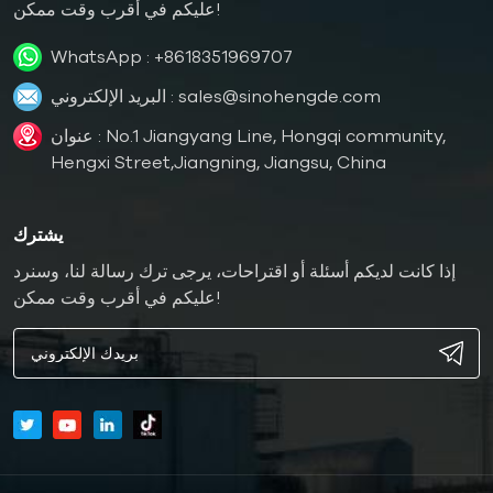
عليكم في أقرب وقت ممكن!
WhatsApp :
+8618351969707
sales@sinohengde.com
البريد الإلكتروني :
عنوان : No.1 Jiangyang Line, Hongqi community,
Hengxi Street,Jiangning, Jiangsu, China
يشترك
إذا كانت لديكم أسئلة أو اقتراحات، يرجى ترك رسالة لنا، وسنرد
عليكم في أقرب وقت ممكن!