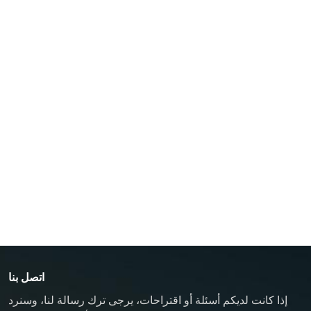
فهرنهايت)
جهاز التحكم في درجة حرارة قالب الزيت
زيت TCU حتى 200 درجة مئوية (392 درجة فهرنهايت)
زيت TCU حتى 300 درجة مئوية (572 درجة فهرنهايت)
جهاز التحكم في درجة حرارة قالب الصب
جهاز التحكم في درجة حرارة قالب المطاط/البلاستيك
جهاز تحكم في درجة حرارة القالب مقاوم للانفجار
غلاية زيت
اتصل بنا
إذا كانت لديكم أسئلة أو اقتراحات، يرجى ترك رسالة لنا، وسنرد