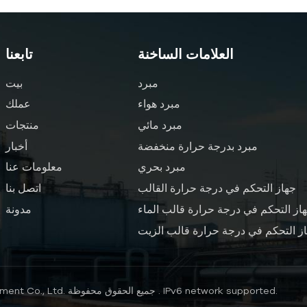
العلامات الساخنة
تابعنا
مبرد
بيت
مبرد هواء
عملك
مبرد مائي
منتجات
مبرد بدرجة حرارة منخفضة
أخبار
مبرد بحري
معلومات عنا
جهاز التحكم في درجة حرارة القالب
اتصل بنا
از التحكم في درجة حرارة قالب الماء
مدونة
ز التحكم في درجة حرارة قالب الزيت
IPv6 network supported.
حقوق النشر © 2026 Nanjing Hengde Electrical Equipment Co., Ltd. جميع الحقوق محفوظة .