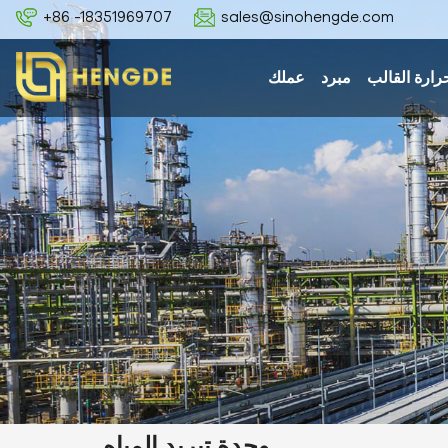
+86 -18351969707
sales@sinohengde.com
رارة القالب
مبرد
عملك
وحدة تبريد المياه