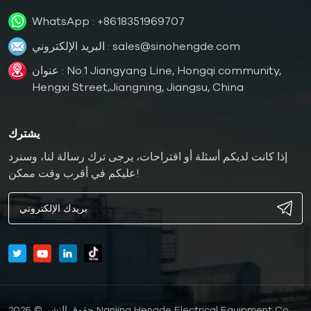
WhatsApp :
+8618351969707
sales@sinohengde.com
البريد الإلكتروني :
عنوان : No.1 Jiangyang Line, Hongqi community,
Hengxi Street,Jiangning, Jiangsu, China
يشترك
إذا كانت لديكم أسئلة أو اقتراحات، يرجى ترك رسالة لنا، وسنرد
عليكم في أقرب وقت ممكن!
حقوق النشر © 2026 Nanjing Hengde Electrical Equipment Co.,