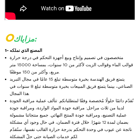
O
مزاياك:
1- المصنع الذي نملكه
متخصصون في تصميم وإنتاج وبيع أجهزة التحكم في درجة حرارة
قوالب الماء وقوالب الزيت لأكثر من 10 سنوات، بمساحة 15000 متر
مربع، وأكثر من 150 موظفًا.
يتمتع فريق الهندسة بخبرة متوسطة تبلغ 15 عامًا في مجال التبريد
الصناعي، بينما يتمتع فريق المبيعات بخبرة متوسطة تبلغ 8 سنوات في
هذا المجال.
نُقدّم دائمًا حلولًا مُخصصة وفقًا لمتطلباتكم. تتألف عملية مراقبة الجودة
لدينا من ثلاث مراحل: مراقبة جودة المواد الواردة، ومراقبة جودة
عملية التصنيع، ومراقبة جودة المنتج النهائي. جميع منتجاتنا مشمولة
بضمان لمدة 12 شهرًا. خلال فترة الضمان، في حال وجود أي مشكلة
ناتجة عن عيوب في وحدة التحكم بدرجة حرارة القالب نفسها، سنُقدّم
لكم خدمات الصيانة حتى حلّ المشكلة.