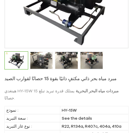
مبرد مياه بحر ذاتي مكتفٍ ذاتيًا بقوة 15 حصانًا لقوارب الصيد
مبردات مياه البحر البحرية
يمتلك قدرة تبريد تبلغ 15
هينغدي HY-15W
حصانًا.
HY-15W
نموذج :
See the details
سعة التبريد :
R22, R134a, R407c, 404a, 410a
نوع غاز التبريد :