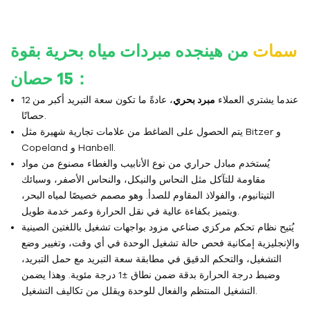
سمات
من هينجده
مبردات مياه بحرية بقوة
：
15 حصان
عندما يشتري العملاء
مبرد بحري
، عادةً ما تكون سعة التبريد أكبر من 12
حصانًا.
يتم الحصول على الضاغط من علامات تجارية شهيرة مثل Bitzer و
Copeland و Hanbell.
يُستخدم مبادل حراري من نوع الأنابيب والغطاء مصنوع من مواد
مقاومة للتآكل مثل النحاس والنيكل، والنحاس الأصفر، وسبائك
التيتانيوم، والفولاذ المقاوم للصدأ. وهو مصمم خصيصًا لمياه البحر،
ويتميز بكفاءة عالية في نقل الحرارة وعمر خدمة طويل.
يُتيح نظام تحكم مركزي صناعي مزود بواجهات تشغيل باللغتين الصينية
والإنجليزية إمكانية فحص حالة تشغيل الوحدة في أي وقت، وتغيير وضع
التشغيل، والتحكم الدقيق في مطابقة سعة التبريد مع حمل التبريد،
وضبط درجة الحرارة بدقة ضمن نطاق ±1 درجة مئوية. وهذا يضمن
التشغيل المنتظم والفعال للوحدة ويقلل من تكاليف التشغيل.