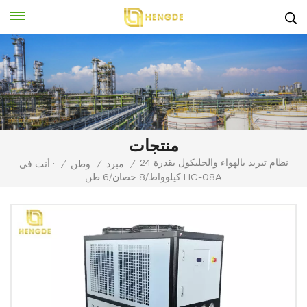
منتجات
نظام تبريد بالهواء والجليكول بقدرة 24
/
مبرد
/
وطن
/
أنت في :
كيلوواط/8 حصان/6 طن HC-08A