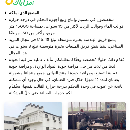
O
مزاياك:
1- المصنع الذي نملكه
متخصصون في تصميم وإنتاج وبيع أجهزة التحكم في درجة حرارة
قوالب الماء وقوالب الزيت لأكثر من 10 سنوات، بمساحة 15000 متر
مربع، وأكثر من 150 موظفًا.
يتمتع فريق الهندسة بخبرة متوسطة تبلغ 15 عامًا في مجال التبريد
الصناعي، بينما يتمتع فريق المبيعات بخبرة متوسطة تبلغ 8 سنوات في
هذا المجال.
نُقدّم دائمًا حلولًا مُخصصة وفقًا لمتطلباتكم. تتألف عملية مراقبة الجودة
لدينا من ثلاث مراحل: مراقبة جودة المواد الواردة، ومراقبة جودة
عملية التصنيع، ومراقبة جودة المنتج النهائي. جميع منتجاتنا مشمولة
بضمان لمدة 12 شهرًا. خلال فترة الضمان، في حال وجود أي مشكلة
ناتجة عن عيوب في وحدة التحكم بدرجة حرارة القالب نفسها، سنُقدّم
لكم خدمات الصيانة حتى حلّ المشكلة.