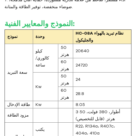
ضوضاء منخفضة، توفير الطاقة والمتانة.
النموذج والمعايير الفنية:
نظام تبريد بالهواء
HC-08A
وحدة
نموذج
والجليكول
50
20640
كيلو
هرتز
كالوري/
60
24720
ساعة
هرتز
سعة التبريد
50
24
هرتز
Kw
60
28.8
هرتز
8.05
Kw
طاقة الإدخال
3 أطوار، 380 فولت، 50
مزود الطاقة
هرتز. (قابل للتخصيص)
R22، R134a، R407c،
يكتب
404a، 410a