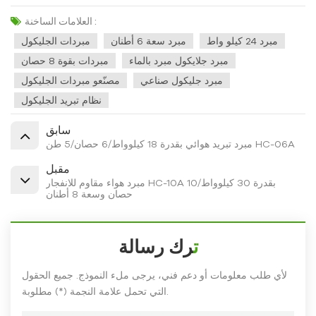
العلامات الساخنة :
مبرد 24 كيلو واط
مبرد سعة 6 أطنان
مبردات الجليكول
مبرد جلايكول مبرد بالماء
مبردات بقوة 8 حصان
مبرد جليكول صناعي
مصنّعو مبردات الجليكول
نظام تبريد الجليكول
سابق
مبرد تبريد هوائي بقدرة 18 كيلوواط/6 حصان/5 طن HC-06A
مقبل
مبرد هواء مقاوم للانفجار HC-10A بقدرة 30 كيلوواط/10
حصان وسعة 8 أطنان
ترك رسالة
لأي طلب معلومات أو دعم فني، يرجى ملء النموذج. جميع الحقول
التي تحمل علامة النجمة (*) مطلوبة.