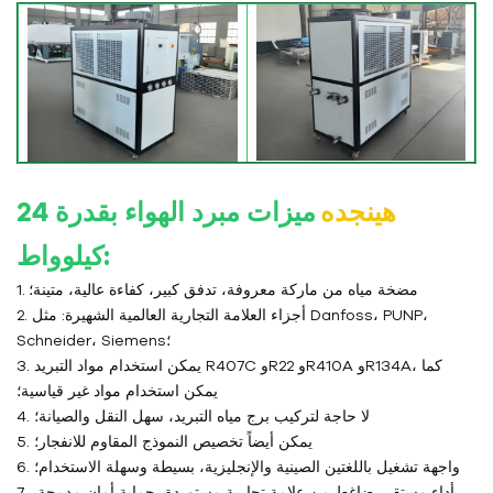
هينجده
ميزات مبرد الهواء بقدرة 24
كيلوواط:
1. مضخة مياه من ماركة معروفة، تدفق كبير، كفاءة عالية، متينة؛
2. أجزاء العلامة التجارية العالمية الشهيرة: مثل Danfoss، PUNP،
Schneider، Siemens؛
3. يمكن استخدام مواد التبريد R407C وR22 وR410A وR134A، كما
يمكن استخدام مواد غير قياسية؛
4. لا حاجة لتركيب برج مياه التبريد، سهل النقل والصيانة؛
5. يمكن أيضاً تخصيص النموذج المقاوم للانفجار؛
6. واجهة تشغيل باللغتين الصينية والإنجليزية، بسيطة وسهلة الاستخدام؛
7. أداء مستقر، ضاغط من علامة تجارية مستوردة، حماية أمان مدمجة،