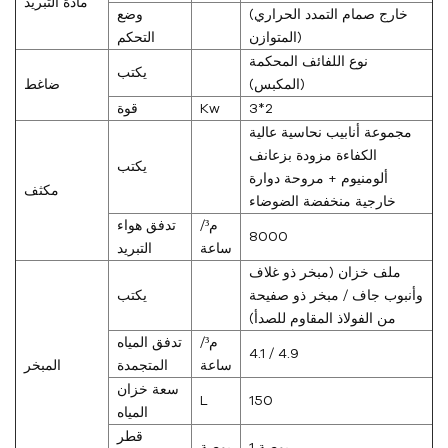
مادة التبريد
(خارج صمام التمدد الحراري
وضع
المتوازن)
التحكم
نوع اللفائف المحكمة
يكتب
(المكبس)
ضاغط
3*2
Kw
قوة
مجموعة أنابيب نحاسية عالية
الكفاءة مزودة بزعانف
يكتب
ألومنيوم + مروحة دوارة
مكثف
خارجية منخفضة الضوضاء
م³/
تدفق هواء
8000
ساعة
التبريد
ملف خزان (مبخر ذو غلاف
وأنبوب جاف / مبخر ذو صفيحة
يكتب
من الفولاذ المقاوم للصدأ)
م³/
تدفق المياه
4.1 / 4.9
ساعة
المتجمدة
المبخر
سعة خزان
L
150
المياه
قطر
1 بوصة
بوصة