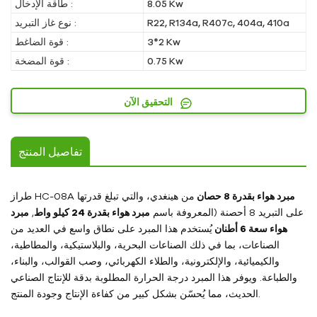
8.05 Kw
طاقة الإدخال :
R22, R134a, R407c, 404a, 410a
نوع غاز التبريد :
3*2 Kw
قوة الضاغط :
0.75 Kw
قوة المضخة :
التحقيق الآن
تفاصيل المنتج
مبرد هواء بقدرة 8 حصان
من هينغدي، والتي تبلغ قدرتها
طراز HC-08A
على التبريد 8 أحصنة (المعروفة باسم
مبرد هواء بقدرة 24 كيلو واط
,
مبرد
هواء سعة 6 أطنان
يُستخدم هذا المبرد على نطاق واسع في العديد من
الصناعات، بما في ذلك الصناعات البحرية، والبلاستيكية، والمطاطية،
والكيميائية، والإلكترونية، والطلاء الكهربائي، وصب القوالب، والبناء،
والطباعة. ويوفر هذا المبرد درجة الحرارة المطلوبة بدقة للإنتاج الصناعي
الحديث، مما يُحسّن بشكل كبير من كفاءة الإنتاج وجودة المنتج.