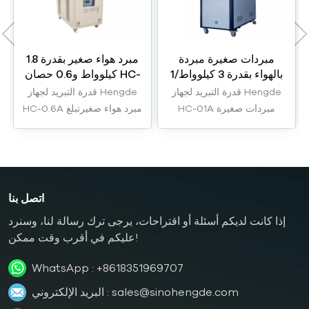
مبردات صغيرة مبردة
مبرد هواء صغير بقدرة 1.8
بالهواء بقدرة 3 كيلوواط/1
كيلوواط و0.6 حصان HC-
حصان HC-01A
0.6A
قدرة التبريد لجهاز Hengde
قدرة التبريد لجهاز Hengde
HC-01A مبردات صغيرة
HC-0.6A مبرد هواء صغيرتبلغ
مبردة بالهواء تبلغ قدرتها 3
قدرتها 1.8 كيلوواط.
كيلوواط.
اتصل بنا
إذا كانت لديكم أسئلة أو اقتراحات، يرجى ترك رسالة لنا، وسنرد
عليكم في أقرب وقت ممكن!
WhatsApp :
+8618351969707
sales@sinohengde.com
البريد الإلكتروني :