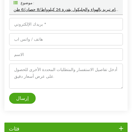
موضوع :
نظام تبريد بالهواء والجليكول بقدرة 24 كيلوواط/8 حصان/6 طن HC-08A
إرسال
فئات