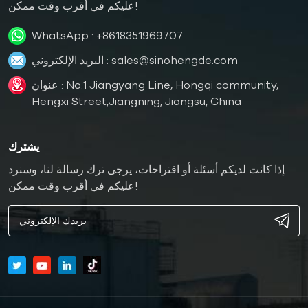
عليكم في أقرب وقت ممكن!
WhatsApp :
+8618351969707
sales@sinohengde.com
البريد الإلكتروني :
عنوان : No.1 Jiangyang Line, Hongqi community,
Hengxi Street,Jiangning, Jiangsu, China
يشترك
إذا كانت لديكم أسئلة أو اقتراحات، يرجى ترك رسالة لنا، وسنرد
عليكم في أقرب وقت ممكن!