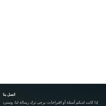
فهرنهايت)
جهاز التحكم في درجة حرارة قالب الزيت
زيت TCU حتى 200 درجة مئوية (392 درجة فهرنهايت)
زيت TCU حتى 300 درجة مئوية (572 درجة فهرنهايت)
جهاز التحكم في درجة حرارة قالب الصب
جهاز التحكم في درجة حرارة قالب المطاط/البلاستيك
جهاز تحكم في درجة حرارة القالب مقاوم للانفجار
غلاية زيت
اتصل بنا
إذا كانت لديكم أسئلة أو اقتراحات، يرجى ترك رسالة لنا، وسنرد