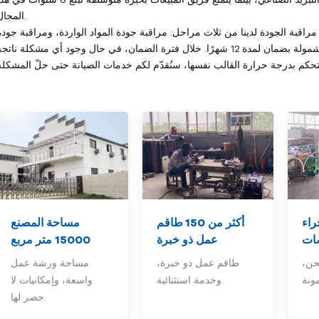
المجال.
ية مراقبة الجودة لدينا من ثلاث مراحل: مراقبة جودة المواد الواردة، ومراقبة جودة
عملية التصنيع، ومراقبة جودة المنتج النهائي. جميع منتجاتنا مشمولة بضمان لمدة 12 شهرًا. خلال فترة الضمان، في حال وجود أي مشكلة ناتج
راء
أكثر من 150
طاقم
مساحة المصنع
ات
عمل ذو خبرة
15000 متر مربع
حن،
طاقم عمل ذو خبرة،
مساحة ورشة عمل
وخدمة استثنائية.
واسعة، وإمكانيات لا
حصر لها.