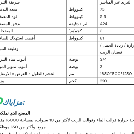
التبريد غير المباشر
طريقة التبري
75
كيلوواط
سعة التدفئ
5.5
كيلوواط
قوة المضخ
424
لتر / دقيقة
تدفق المضخ
3
كجم/م³
المضخا
81
كيلوواط
أقصى استهلاك للطاق
رة / زيادة الحمل /
وظيفة التنب
فيضان الزيت
3/4
بوصة
أنبوب مياه التبر
2
بوصة
أنبوب تدوير المي
1650*500*1250
مم
الحجم (الطول × العرض × الارتفاع
220
كجم
وز
O
مزاياك:
1- المصنع الذي نملكه
متخصصون في تصميم وإنتاج وبيع أجهزة التحكم في درجة حرارة قوالب الماء وقوالب الزيت لأكثر من 10 س
مربع، وأكثر من 150 موظفًا.
يتمتع فريق الهندسة بخبرة متوسطة تبلغ 15 عامًا في مجال التبريد الصناعي، بينما يتمتع فريق المبيعات بخبرة متوسطة تبلغ 8 سنوات 