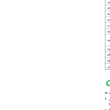
د
جهاز التحكم في درجة حرارة قالب
ة
المطاط/البلاستيك
ة
جهاز تحكم في درجة حرارة القالب
ة
مقاوم للانفجار
ت
ة
غلاية زيت
يه
يد
اه
منتجات جديدة
)
ن
وحدات تبريد تجارية
مبردة بالهواء بقدرة 120
كيلوواط/40 حصان/30
طن HC-40A
نوات، بمساحة 15000 متر
مبرد مياه بالبثق بقدرة
15 كيلوواط، 4 طن، 5
في هذا