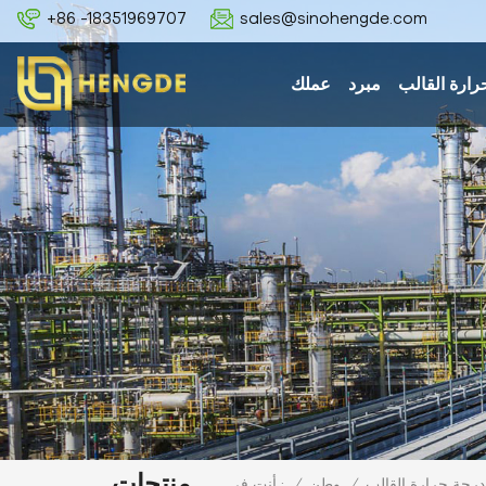
+86 -18351969707
sales@sinohengde.com
رارة القالب
مبرد
عملك
منتجات
/
وطن
/
درجة حرارة القالب
أنت في :