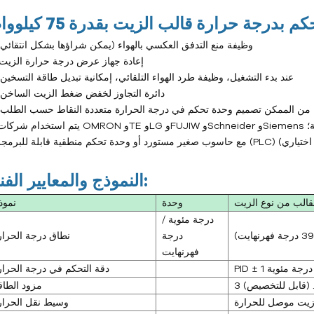
1. وظيفة منع التدفق العكسي بالهواء (يمكن شراؤها بشكل انتقائي)
2. إعادة جهاز عرض درجة حرارة الزيت
3. عند بدء التشغيل، وظيفة طرد الهواء التلقائي، إمكانية تبديل طاقة التسخين؛
4. دائرة التجاوز لخفض ضغط الزيت الساخن؛
5. من الممكن تصميم وحدة تحكم في درجة الحرارة متعددة النقاط حسب الطلب؛
بائية؛
النموذج والمعايير الفنية:
وحدة
نموذ
درجة مئوية /
درجة
نطاق درجة الحرار
فهرنهايت
PID ± 1 درجة مئوية
دقة التحكم في درجة الحرار
مزود الطاق
يت موصل للحرارة
وسيط نقل الحرار