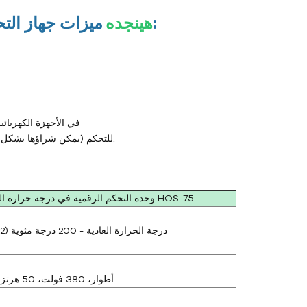
ميزات جهاز التحكم بدرجة حرارة قالب الزيت بقدرة 75 كيلوواط:
هينجده
6. يتم استخدام شركات OMRON وTE وLG وFUJIW وSchneider وSiemens في الأجهزة الكهر
7. مع حاسوب صغير مستورد أو وحدة تحكم منطقية قابلة للبرمجة (PLC) للتحكم (يمكن شراؤها بشكل اختياري).
وحدة التحكم الرقمية في درجة حرارة القالب من نوع الزيت HOS-75
درجة الحرارة العادية - 200 درجة مئوية (392 درجة فهرنهايت)
3 أطوار، 380 فولت، 50 هرتز. (قابل للتخصيص)
ز