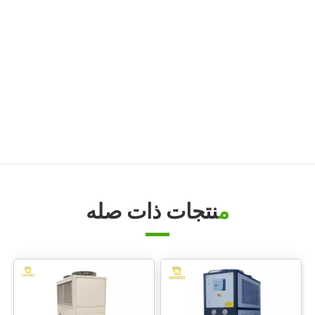
زيت TCU حتى 300 درجة مئوية (572 درجة فهرنهايت)
جهاز التحكم في درجة حرارة قالب الصب
جهاز التحكم في درجة حرارة قالب المطاط/البلاستيك
جهاز تحكم في درجة حرارة القالب مقاوم للانفجار
غلاية زيت
منتجات ذات صله