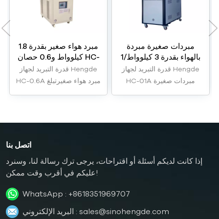
مبردات صغيرة مبردة
مبرد هواء صغير بقدرة 1.8
بالهواء بقدرة 3 كيلوواط/1
كيلوواط و0.6 حصان HC-
حصان HC-01A
0.6A
قدرة التبريد لجهاز Hengde
قدرة التبريد لجهاز Hengde
HC-01A مبردات صغيرة
HC-0.6A مبرد هواء صغيرتبلغ
مبردة بالهواء تبلغ قدرتها 3
قدرتها 1.8 كيلوواط.
كيلوواط.
اتصل بنا
إذا كانت لديكم أسئلة أو اقتراحات، يرجى ترك رسالة لنا، وسنرد
عليكم في أقرب وقت ممكن!
WhatsApp :
+8618351969707
sales@sinohengde.com
البريد الإلكتروني :