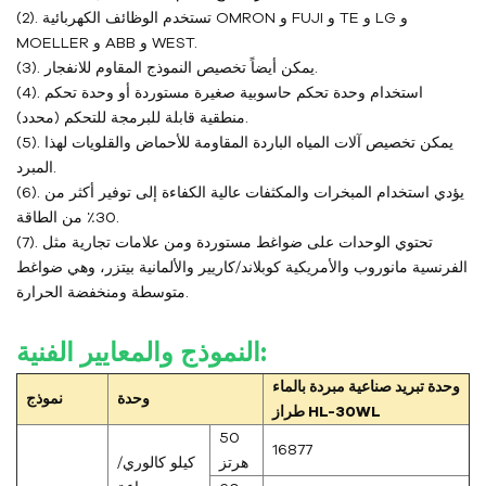
(2). تستخدم الوظائف الكهربائية OMRON و FUJI و TE و LG و
MOELLER و ABB و WEST.
(3). يمكن أيضاً تخصيص النموذج المقاوم للانفجار.
(4). استخدام وحدة تحكم حاسوبية صغيرة مستوردة أو وحدة تحكم
منطقية قابلة للبرمجة للتحكم (محدد).
(5). يمكن تخصيص آلات المياه الباردة المقاومة للأحماض والقلويات لهذا
المبرد.
(6). يؤدي استخدام المبخرات والمكثفات عالية الكفاءة إلى توفير أكثر من
30٪ من الطاقة.
(7). تحتوي الوحدات على ضواغط مستوردة ومن علامات تجارية مثل
الفرنسية مانوروب والأمريكية كوبلاند/كاريير والألمانية بيتزر، وهي ضواغط
متوسطة ومنخفضة الحرارة.
النموذج والمعايير الفنية:
وحدة تبريد صناعية مبردة بالماء
وحدة
نموذج
طراز HL-30WL
50
16877
هرتز
كيلو كالوري/