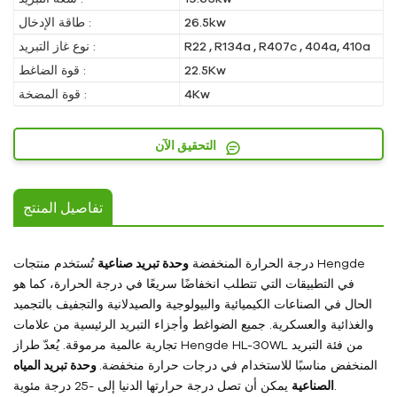
26.5kw
طاقة الإدخال :
R22 , R134a , R407c , 404a, 410a
نوع غاز التبريد :
22.5Kw
قوة الضاغط :
4Kw
قوة المضخة :
التحقيق الآن
تفاصيل المنتج
درجة الحرارة المنخفضة
وحدة تبريد صناعية
تُستخدم منتجات Hengde
في التطبيقات التي تتطلب انخفاضًا سريعًا في درجة الحرارة، كما هو
الحال في الصناعات الكيميائية والبيولوجية والصيدلانية والتجفيف بالتجميد
والغذائية والعسكرية. جميع الضواغط وأجزاء التبريد الرئيسية من علامات
تجارية عالمية مرموقة. يُعدّ طراز Hengde HL-30WL من فئة التبريد
المنخفض مناسبًا للاستخدام في درجات حرارة منخفضة.
وحدة تبريد المياه
يمكن أن تصل درجة حرارتها الدنيا إلى -25 درجة مئوية.
الصناعية