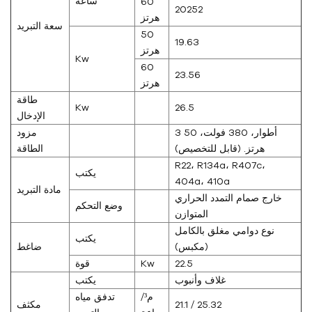
ساعة
60
20252
هرتز
سعة التبريد
50
19.63
هرتز
Kw
60
23.56
هرتز
طاقة
Kw
26.5
الإدخال
3 أطوار، 380 فولت، 50
مزود
هرتز. (قابل للتخصيص)
الطاقة
R22، R134a، R407c،
يكتب
404a، 410a
مادة التبريد
خارج صمام التمدد الحراري
وضع التحكم
المتوازن
نوع دوامي مغلق بالكامل
يكتب
(مكبس)
ضاغط
22.5
Kw
قوة
غلاف وأنبوب
يكتب
م³/
تدفق مياه
21.1 / 25.32
مكثف