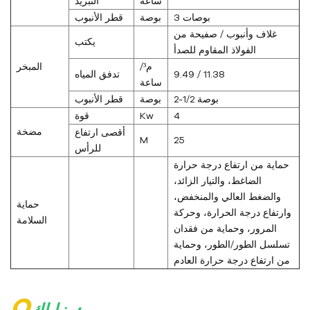
ساعة
التبريد
3 بوصات
بوصة
قطر الأنبوب
غلاف وأنبوب / صفيحة من
يكتب
الفولاذ المقاوم للصدأ
م³/
المبخر
9.49 / 11.38
تدفق المياه
ساعة
2-1/2 بوصة
بوصة
قطر الأنبوب
4
Kw
قوة
مضخة
أقصى ارتفاع
M
25
للرأس
حماية من ارتفاع درجة حرارة
الضاغط، والتيار الزائد،
والضغط العالي والمنخفض،
حماية
وارتفاع درجة الحرارة، وحركة
السلامة
المرور، وحماية من فقدان
تسلسل الطور/الطور، وحماية
من ارتفاع درجة حرارة العادم
O
مزاياك: