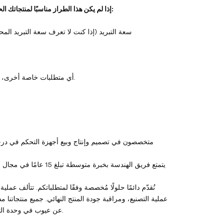
إذا لم يكن هذا الطراز مناسبًا لمنتجاتك الحالية، فيرجى إبلاغنا بالمعلومات التالية، وسنتمكن من التوصية بدقة بطراز مناسب لك:
2. سعة التبريد (إذا كنت لا تعرف سعة التبريد 
6. أي متطلبات خاصة أخرى، مثل تدفق المضخة، ومتطلبات الضغط، ومتطلبات مقاومة الانفجار، وما إلى ذلك.
نُقدّم دائمًا حلولًا مُخصصة وفقًا لمتطلباتكم. تتألف عمل
عن عيوب في وحدة التحكم بدرجة حرارة القالب نفسها، سنُقدّم لكم خدمات الصيانة حتى حلّ المشكلة.