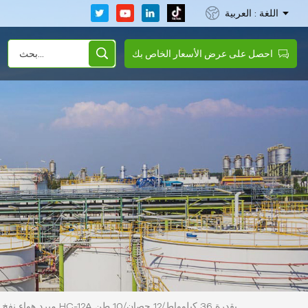
اللغة : العربية
احصل على عرض الأسعار الخاص بك
مبرد هواء نفخ القوالب HC-12A بقدرة 36 ​​كيلوواط/12 حصان/10 طن