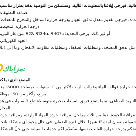
1. صناعة التطبيقات
المحددة، فيرجى تقديم معدل تدفق الجهاز ودرجة حرارة المدخل والمخرج للمعدات)
3. درجة الحرارة المحيطة؛
4. نوع غاز التبريد، R22، R134a، R407c أو غير ذلك، يرجى التحديد؛
5. الجهد الكهربائي؛
O
مزاياك:
1- المصنع الذي نملكه
متخصصون في تصميم وإنتاج وبيع أجهزة التحكم في درجة حرارة قوالب الماء وقوالب الزيت لأكثر من 10 س
مربع، وأكثر من 150 موظفًا.
يتمتع فريق الهندسة بخبرة متوسطة تبلغ 15 عامًا في مجال التبريد الصناعي، بينما يتمتع فريق المبيعات بخبرة متوسطة تبلغ 8 سنوات 
المجال.
ية مراقبة الجودة لدينا من ثلاث مراحل: مراقبة جودة المواد الواردة، ومراقبة جودة
عملية التصنيع، ومراقبة جودة المنتج النهائي. جميع منتجاتنا مشمولة بضمان لمدة 12 شهرًا. خلال فترة الضمان، في حال وجود أي مشكلة ناتج