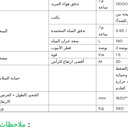
م³/
12000
تدفق هواء التبريد
ساعة
يحة من
يكتب
 للصدأ)
م³/
5.85 /
تدفق المياه المتجمدة
المبخ
ساعة
190
L
سعة خزان المياه
2 بوصة
بوصة
قطر الأنبوب
1.5
Kw
قوة
مضخ
20
M
أقصى ارتفاع للرأس
 والضغط
وحماية
حماية السلام
 حرارة
العادم
الحجم (الطول × العرض 
mm
1650*
الارتفا
560
Kg
وز
：
ملاحظات