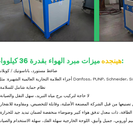
ميزات مبرد الهواء بقدرة 36 ​​كيلوواط:
هينجده
1. ضاغط مستورد، باناسونيك / كوبلاند
3. نظام حماية شامل للسلامة؛
4. لا حاجة لتركيب برج مياه التبريد، سهل النقل والصيانة؛
كن تصنيعها من قبل الشركة المصنعة الأصلية، وقابلة للتخصيص، ومقاومة للانفجار؛
لية الطاقة، ذات معدل تدفق هواء كبير وضوضاء منخفضة لضمان تبديد جيد للحرارة؛