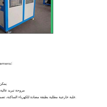
2. أجزاء العلامة التجارية العالمية الشهيرة: مثل Danfoss، PUNP، Schneider، Siemens؛
5. يم
6. مروحة تبريد عا
7. علبة خارجية مطلية بطبقة مضادة للكهرباء الساكنة، تصميم أوروبي، جميل وأنيق، اللوحة الخارجية سهلة الفك، سهلة الاستخدام والصيانة.