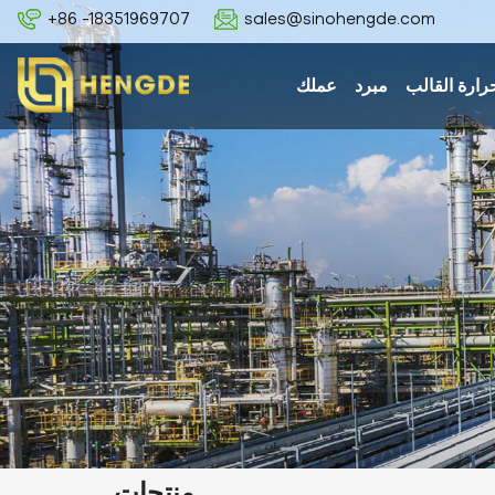
+86 -18351969707
sales@sinohengde.com
رارة القالب
مبرد
عملك
منتجات