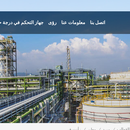
اتصل بنا
معلومات عنا
رؤى
جهاز التحكم في درجة ح
/
/
وطن
/
مبرد
أنت في :