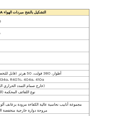
التشكيل بالنفخ
مبردات الهواء
2A
0
0
3 أطوار، 380 فولت، 50 هرتز. (قابل للتخصيص)
R134a، R407c، 404a، 410a
(خارج صمام التمدد الحراري المتوازن)
نوع اللفائف المحكمة (ا
مجموعة أنابيب نحاسية عالية الكفاءة مزودة بزعانف ألو
مروحة دوارة خارجية منخفضة ا