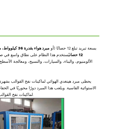
مبرد الهواء HC-12A من شركة Hengde، بسعة تبريد تبلغ 12 حصانًا (أو
مبرد هواء بقدرة 36 ​​كيلوواط، مبرد هواء بقدرة 10 أطنان
12 حصان
يُستخدم هذا النظام على نطاق واسع في صن
الألومنيوم، والبناء، والسيارات، والنسيج، ومعالجة الأسط
يحظى مبرد هينغدي الهوائي لماكينات نفخ القوالب بشهرة
الاستوائية القاسية. ويلعب هذا المبرد دورًا محوريًا في الح
لماكينات نفخ القوالب بأنه صديق للبيئة تمامًا، ويمكن تركيبه بسهولة في أي موقع وفقًا لمتطلبات العميل.