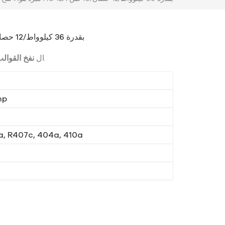
مبرد هواء نفخ القوالب HC-12A بقدرة 36 ​​كيلوواط/12 حصان/10 طن
تبلغ سعة التبريد 36 كيلوواط.
ال
نفخ القوالب
hp
a, R407c, 404a, 410a