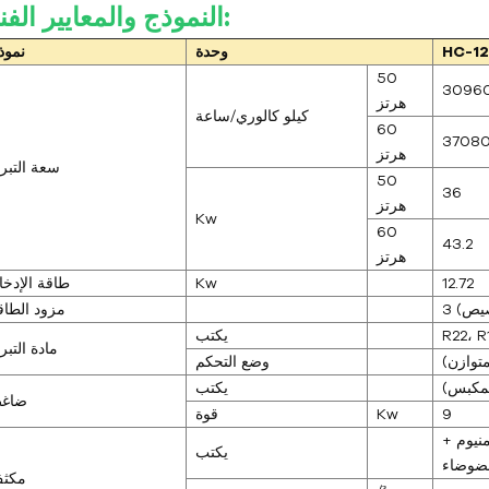
النموذج والمعايير الفنية:
HC-1
وحدة
نموذ
50
3096
هرتز
كيلو كالوري/ساعة
60
3708
هرتز
سعة التبري
50
36
هرتز
Kw
60
43.2
هرتز
12.72
Kw
طاقة الإدخا
مزود الطاق
R22، 
يكتب
مادة التبر
وضع التحكم
لمكبس)
يكتب
ضاغ
9
Kw
قوة
منيوم +
يكتب
لضوضاء
مكث