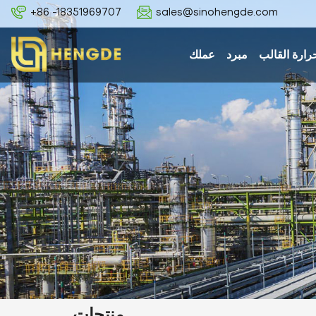
+86 -18351969707
sales@sinohengde.com
رارة القالب
مبرد
عملك
منتجات