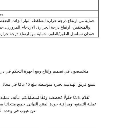
6 
حماية من ارتفاع درجة حرارة الضاغط، التيار الزائد، الضغط
والمنخفض، ارتفاع درجة الحرارة، الازدحام المروري، حم
فقدان تسلسل الطور/الطور، حماية من ارتفاع درجة حرارة 
نُقدّم دائمًا حلولًا مُخصصة وفقًا لمتطلباتكم. تتألف عمل
عن عيوب في وحدة التحكم بدرجة حرارة القالب نفسها، سنُقدّم لكم خدمات الصيانة حتى حلّ المشكلة.