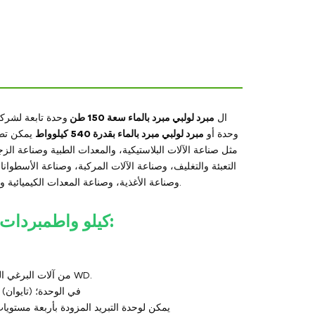
ال
مبرد لولبي مبرد بالماء سعة 150 طن
وحدة تابعة لشركة
وحدة أو
مبرد لولبي مبرد بالماء بقدرة 540 كيلوواط
يمكن تطب
مثل صناعة الآلات البلاستيكية، والمعدات الطبية وصناعة الزج
التعبئة والتغليف، وصناعة الآلات المركبة، وصناعة الأسطوانا
وصناعة الأغذية، وصناعة المعدات الكيميائية والصيدلانية، وصناعة معالجة المعادن، وصناعة الطاقة الشمسية والخلايا الكهروضوئية.
:
من Hengde 540 كيلو واط
مبردات ل
يوجد ضاغط واحد في سلسلة Hengde WS من آلات البرغي المبردة بالماء وضاغطان في سلسلة WD.
يتم استخدام ضاغط لولبي شبه مغلق من شركة BlTZER (ألمانيا) أو HANBELL (تايوان) في الوحدة؛
يمكن لوحدة التبريد المزودة بأربعة مستويات للتحكم في السعة (25٪ - 50٪ - 75٪ -