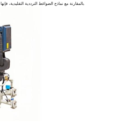
بالمقارنة مع نماذج الضواغط الترددية التقليدية، فإنها تتميز بكفاءة عالية، وتشغيل صامت، وسهولة في التعامل، وعمر افتراضي طويل.