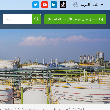
اللغة : العربية
احصل على عرض الأسعار الخاص بك
مبرد لولبي مبرد بالماء بقدرة 540 كيلوواط للصناعات الكيميائية HC-540WS