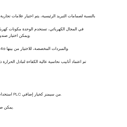
بالنسبة لصمامات التبريد الرئيسية، يتم اختيار علامات تجاري
في المجال الكهربائي، تستخدم الوحدة مكونات كهربا
القياسي لوحدة تبريد المياه بمستوى حماية IPX22، ويمكن اختيار صندوق تحكم بمستوى حماية أعلى.
3. يتم تقديم أنواع مختلفة من المبردات، بما في ذلك R134A وR407c وR22 وR404a والمبردات المخصصة، للاختيار من بينها.
6. استخدام أسلوب التحكم بالحواسيب الصغيرة المستوردة. أو يمكن استخدام نظام التحكم PLC من سيمنز كخيار إضافي.
7. يمكن صيانة وإصلاح ممر التبريد المستقل بمفرده دون التأثير على استخدام الجهاز بأكمله.