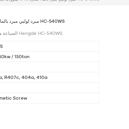
مبرد لولبي مبرد بالماء بقدرة 540 كيلوواط للصناعات الكيميائية HC-540WS
هذا هو طراز Hengde HC-540WS.
الصناعة
مب
S
40kw / 150ton
a, R407c, 404a, 410a
metic Screw