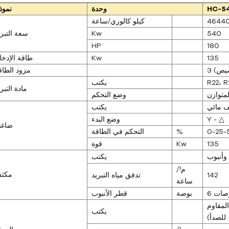
HC-5
وحدة
نموذ
4644
كيلو كالوري/ساعة
540
Kw
سعة التبري
HP
180
135
Kw
طاقة الإدخا
مزود الطاق
R22، 
يكتب
مادة التبر
متوازن
وضع التحكم
 مائي
يكتب
Y - △
وضع البدء
ضاغ
0-25-
%
التحكم في الطاقة
135
Kw
قوة
وأنبوب
يكتب
م³/
مكث
142
تدفق مياه التبريد
ساعة
بوصات
بوصة
قطر الأنبوب
لمقاوم
يكتب
للصدأ)