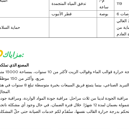
م³/
المبخ
119
تدفق المياه المتجمدة
ساعة
بوصات
بوصة
قطر الأنبوب
 العالي
اية من
حماية السلام
العادم
O
مزاياك:
1- المصنع الذي نملكه
متخصصون في تصميم وإنتاج وبيع أجهزة التحكم في درجة حرارة قوالب الماء وقوالب الزيت لأكثر من 10 س
مربع، وأكثر من 150 موظفًا.
يتمتع فريق الهندسة بخبرة متوسطة تبلغ 15 عامًا في مجال التبريد الصناعي، بينما يتمتع فريق المبيعات بخبرة متوسطة تبلغ 8 سنوات 
المجال.
ية مراقبة الجودة لدينا من ثلاث مراحل: مراقبة جودة المواد الواردة، ومراقبة جودة
عملية التصنيع، ومراقبة جودة المنتج النهائي. جميع منتجاتنا مشمولة بضمان لمدة 12 شهرًا. خلال فترة الضمان، في حال وجود أي مشكلة ناتج