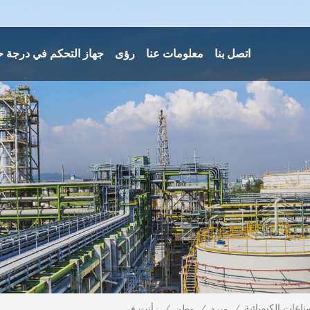
اتصل بنا
معلومات عنا
رؤى
جهاز التحكم في درجة ح
/
/
وطن
/
مبرد
أنت في :