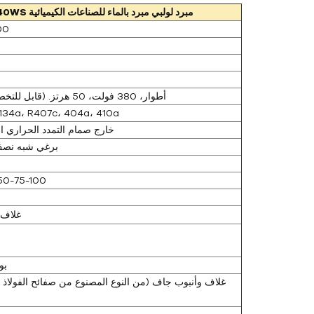
مبرد لولبي مبرد بالماء للصناعات الكيميائية
40WS
00
3 أطوار، 380 فولت، 50 هرتز. (قابل للتخصيص)
R134a، R407c، 404a، 410a
خارج صمام التمدد الحراري ال
برغي شبه نصف
50-75-100
غلاف 
6 
غلاف وأنبوب جاف (من النوع المصنوع من صفائح الفولاذ ا