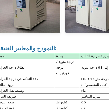
النموذج والمعايير الفنية:
M
وحدة
نموذ
درجة مئوية /
درجة
نطاق درجة الحرار
فهرنهايت
PID ± 1 درجة مئوية
دقة التحكم في درجة الحرار
مزود الطاق
ماء
وسيط نقل الحرار
التبريد المباشر
طريقة التبري
60
كيلوواط
سعة التدفئ
5.5
كيلوواط
قوة المضخ