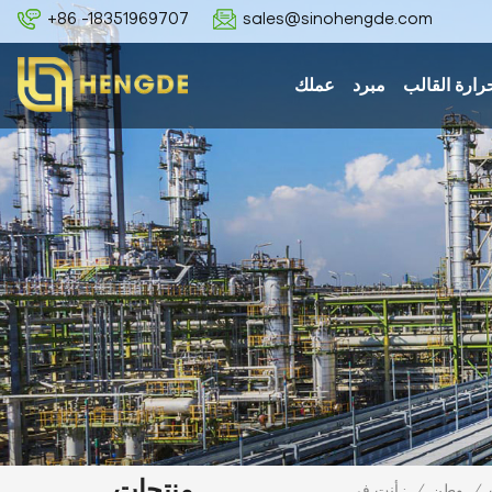
+86 -18351969707
sales@sinohengde.com
رارة القالب
مبرد
عملك
منتجات
/
وطن
/
أنت في :