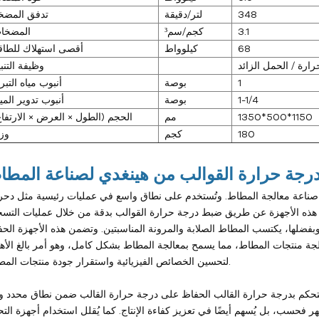
348
لتر/دقيقة
تدفق المضخ
3.1
كجم/سم³
المضخا
68
كيلوواط
أقصى استهلاك للطاق
ارة / الحمل الزائد
وظيفة التنب
1
بوصة
أنبوب مياه التبر
1-1/4
بوصة
أنبوب تدوير المي
1350*500*1150
مم
الحجم (الطول × العرض × الارتفاع
180
كجم
وز
في صناعة معالجة المطاط. وتُستخدم على نطاق واسع في عمليات رئيسية مثل دح
 هذه الأجهزة عن طريق ضبط درجة حرارة القوالب بدقة من خلال عمليات التس
بفضلها، يكتسب المطاط الصلابة والمرونة المناسبتين. وتضمن هذه الأجهزة الح
جة منتجات المطاط، مما يسمح بمعالجة المطاط بشكل كامل، وهو أمر بالغ الأه
لتحسين الخصائص الفيزيائية واستقرار جودة منتجات المطاط.
التحكم بدرجة حرارة القالب الحفاظ على درجة حرارة القالب ضمن نطاق محدد وف
هر فحسب، بل يُسهم أيضًا في تعزيز كفاءة الإنتاج. كما يُقلل استخدام أجهزة الت