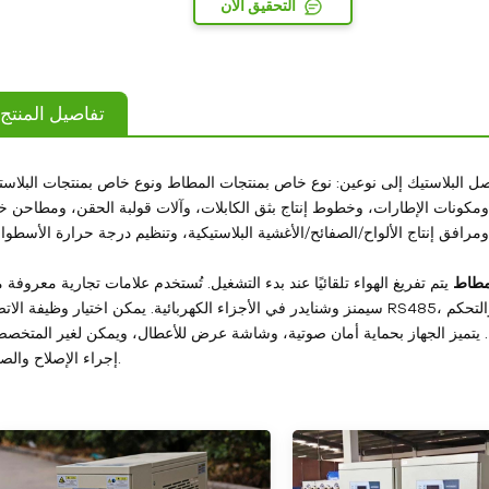
التحقيق الآن
تفاصيل المنتج
 البلاستيك إلى نوعين: نوع خاص بمنتجات المطاط ونوع خاص بمنتجات البلاست
ومكونات الإطارات، وخطوط إنتاج بثق الكابلات، وآلات قولبة الحقن، ومطاحن 
لمطاط
يتم تفريغ الهواء تلقائيًا عند بدء التشغيل. تُستخدم علامات تجارية معروفة 
سيمنز وشنايدر في الأجزاء الكهربائية. يمكن اختيار وظيفة الاتصال RS485، والتحكم PLC، ووظيفة إعادة تدوير المياه بالهواء وفقًا للا
 يتميز الجهاز بحماية أمان صوتية، وشاشة عرض للأعطال، ويمكن لغير المتخص
إجراء الإصلاح والصيانة.