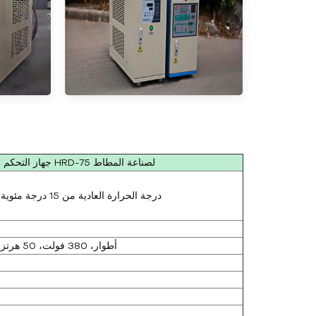
جهاز التحكم بدرجة حرارة القالب HRD-75 لصناعة المطاط
درجة الحرارة العادية من 15 درجة مئوية إلى 98 درجة مئوية
3 أطوار، 380 فولت، 50 هرتز. (قابل للتخصيص)