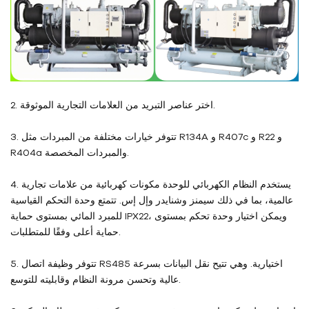
2. اختر عناصر التبريد من العلامات التجارية الموثوقة.
3. تتوفر خيارات مختلفة من المبردات مثل R134A و R407c و R22 و
R404a والمبردات المخصصة.
4. يستخدم النظام الكهربائي للوحدة مكونات كهربائية من علامات تجارية
عالمية، بما في ذلك سيمنز وشنايدر وإل إس. تتمتع وحدة التحكم القياسية
للمبرد المائي بمستوى حماية IPX22، ويمكن اختيار وحدة تحكم بمستوى
حماية أعلى وفقًا للمتطلبات.
5. تتوفر وظيفة اتصال RS485 اختيارية. وهي تتيح نقل البيانات بسرعة
عالية وتحسن مرونة النظام وقابليته للتوسع.