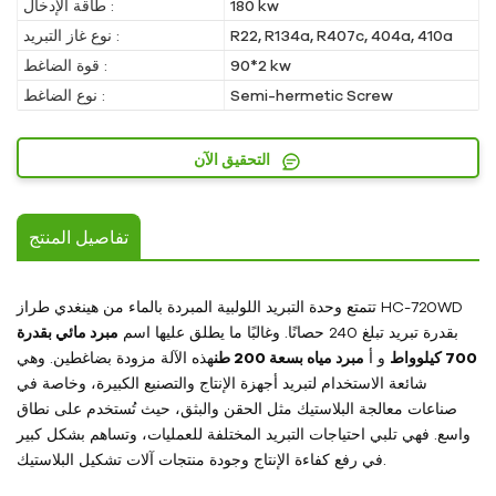
180 kw
طاقة الإدخال :
R22, R134a, R407c, 404a, 410a
نوع غاز التبريد :
90*2 kw
قوة الضاغط :
Semi-hermetic Screw
نوع الضاغط :
التحقيق الآن
تفاصيل المنتج
تتمتع وحدة التبريد اللولبية المبردة بالماء من هينغدي طراز HC-720WD
بقدرة تبريد تبلغ 240 حصانًا. وغالبًا ما يطلق عليها اسم
مبرد مائي بقدرة
700 كيلوواط
و أ
مبرد مياه بسعة 200 طن
هذه الآلة مزودة بضاغطين. وهي
شائعة الاستخدام لتبريد أجهزة الإنتاج والتصنيع الكبيرة، وخاصة في
صناعات معالجة البلاستيك مثل الحقن والبثق، حيث تُستخدم على نطاق
واسع. فهي تلبي احتياجات التبريد المختلفة للعمليات، وتساهم بشكل كبير
في رفع كفاءة الإنتاج وجودة منتجات آلات تشكيل البلاستيك.