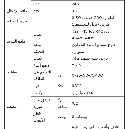
HP
240
180
Kw
طاقة الإدخال
3 أطوار، 380 فولت، 50
مزود الطاقة
هرتز. (قابل للتخصيص)
R22، R134a، R407c،
يكتب
404a، 410a
مادة التبريد
خارج صمام التمدد الحراري
وضع
المتوازن
التحكم
برغي شبه نصف مائي
يكتب
Y - △
وضع البدء
ضاغط
التحكم في
%
0-25-50-75-100
الطاقة
90*2
Kw
قوة
غلاف وأنبوب
يكتب
م³/
تدفق مياه
182
مكثف
ساعة
التبريد
قطر
6 بوصات
بوصة
الأنبوب
غلاف وأنبوب جاف (من النوع