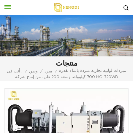
منتجات
مبردات لولبية تجارية مبردة بالماء بقدرة
/
مبرد
/
وطن
/
أنت في :
700 كيلوواط وسعة 200 طن، من إنتاج شركة HC-720WD