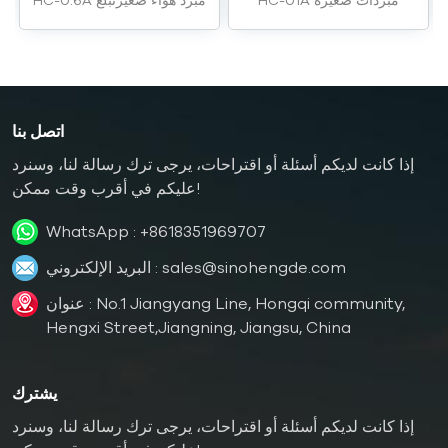
HC-01A مبردات صغيرة
HC-0.6A مبرد هواء صغيرتبلغ
مبردة بالهواء تبلغ قدرتها 3
قدرتها 1.8 كيلوواط.
كيلوواط.
اتصل بنا
إذا كانت لديكم أسئلة أو اقتراحات، يرجى ترك رسالة لنا، وسنرد
عليكم في أقرب وقت ممكن!
WhatsApp :
+8618351969707
sales@sinohengde.com
البريد الإلكتروني :
عنوان : No.1 Jiangyang Line, Hongqi community,
Hengxi Street,Jiangning, Jiangsu, China
يشترك
إذا كانت لديكم أسئلة أو اقتراحات، يرجى ترك رسالة لنا، وسنرد