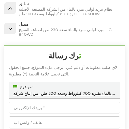
سابق
نظام تبريد لولبي مبرد بالماء من الشركة المصنعة الأصلية
بقدرة 600 كيلوواط وسعة 160 طن HC-600WD
مقبل
مبرد لولبي مبرد بالماء سعة 230 طن لصناعة النسيج HC-
840WD
ترك رسالة
لأي طلب معلومات أو دعم فني، يرجى ملء النموذج. جميع الحقول
التي تحمل علامة النجمة (*) مطلوبة.
موضوع :
مبردات لولبية تجارية مبردة بالماء بقدرة 700 كيلوواط وسعة 200 طن، من إنتاج شركة HC-720WD