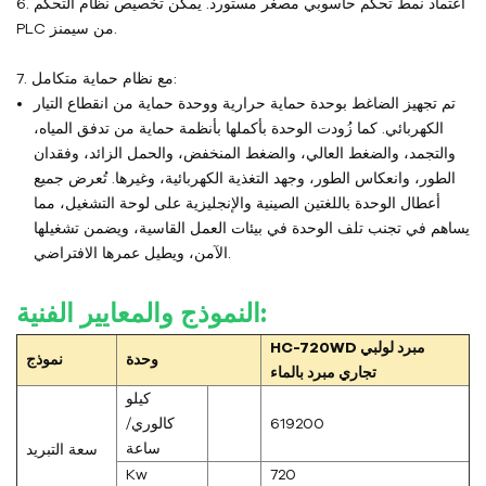
6. اعتماد نمط تحكم حاسوبي مصغر مستورد. يمكن تخصيص نظام التحكم
PLC من سيمنز.
7. مع نظام حماية متكامل:
تم تجهيز الضاغط بوحدة حماية حرارية ووحدة حماية من انقطاع التيار
الكهربائي. كما زُودت الوحدة بأكملها بأنظمة حماية من تدفق المياه،
والتجمد، والضغط العالي، والضغط المنخفض، والحمل الزائد، وفقدان
الطور، وانعكاس الطور، وجهد التغذية الكهربائية، وغيرها. تُعرض جميع
أعطال الوحدة باللغتين الصينية والإنجليزية على لوحة التشغيل، مما
يساهم في تجنب تلف الوحدة في بيئات العمل القاسية، ويضمن تشغيلها
الآمن، ويطيل عمرها الافتراضي.
النموذج والمعايير الفنية:
مبرد لولبي
HC-720WD
وحدة
نموذج
تجاري مبرد بالماء
كيلو
619200
كالوري/
ساعة
سعة التبريد
Kw
720