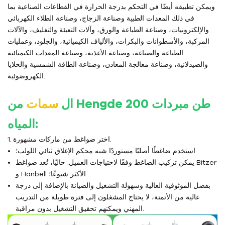
ويمكن تطبيقه أيضًا في التحكم بدرجة الحرارة في القطاعات الصناعية بما
في ذلك المعدات الطبية وصناعة الزجاج، وصناعة الطلاء الكهربائي
والإلكترونيات، وصناعة الطباعة والورق، وآلات التعبئة والتغليف، والآلات
المركبة، والأسطوانات والبكرات، والألياف الكيميائية، والجلود، وعمليات
الطباعة والصباغة، وصناعة الأغذية، وصناعة المعدات الكيميائية
والصيدلانية، وصناعة معالجة المعادن، وصناعة الطاقة الشمسية والخلايا
الكهروضوئية.
من Hengde 200 طن
مبردات
ال
سمات
:
المياه
1. اختر ضواغط من ماركات مشهورة.
استخدم ضاغطًا أصليًا مستوردًا شبه محكم الإغلاق ثنائي اللولب؛
يمكن تركيب الضاغط وفقًا لاحتياجات العميل. حاليًا، تُعد ضواغط Bitzer
و Hanbell الأكثر شيوعًا؛
بفضل الموثوقية العالية وسهولة التشغيل والصيانة بالإضافة إلى درجة
عالية من الأتمتة، لا يحتاج المشغلون إلى فترة طويلة من التدريب
المهني ويمكنهم تحقيق التشغيل بدون مراقبة.