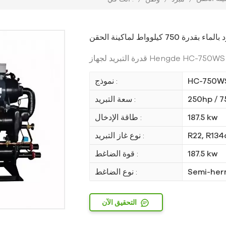
قدرة التبريد لجهاز Hengde HC-750WS
HC-750W
نموذج :
250hp / 7
سعة التبريد :
187.5 kw
طاقة الإدخال :
R22, R134
نوع غاز التبريد :
187.5 kw
قوة الضاغط :
Semi-her
نوع الضاغط :
التحقيق الآن