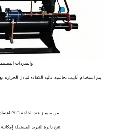
3. يتوفر عدد من المبردات، مثل R134A وR407c و2
6. اعتماد نظام تحكم حاسوبي مصغر مستورد. بالإضافة إلى ذلك، يمكن اختيار نظام تحكم PLC من سيمنز عند الحاجة.
7. تتيح دائرة التبريد المستقلة إمكانية إجراء الصيانة والتفتيش بشكل منفصل دون التأثير على تشغيل المجموعة بأكملها.