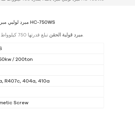
مبرد لولبي مبرد بالماء بقدرة 750 كيلوواط لماكينة الحقن HC-750WS
تبلغ قدرتها 750 كيلوواط.
مبرد قولبة الحقن
S
50kw / 200ton
a, R407c, 404a, 410a
metic Screw