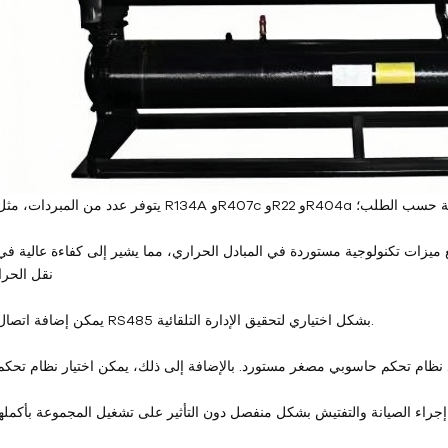
R2 وR404a والمبردات المصممة حسب الطلب؛
نقل الحرا
5. يمكن إضافة اتصال RS485 بشكل اختياري لتحقيق الإدارة التلقائية.