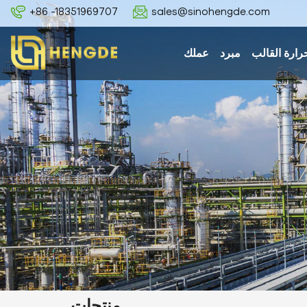
+86 -18351969707
sales@sinohengde.com
رارة القالب
مبرد
عملك
منتجات