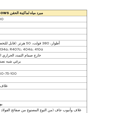
مبرد مياه لماكينة الحقن
50WS
00
3 أطوار، 380 فولت، 50 هرتز. (قابل للتخصيص)
R134a، R407c، 404a، 410a
خارج صمام التمدد الحراري ال
برغي شبه نصف
50-75-100
غلاف 
6 
غلاف وأنبوب جاف (من النوع المصنوع من صفائح الفولاذ ا