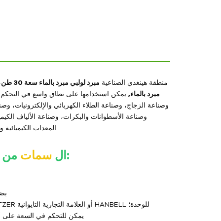
منطقة هينغدي الصناعية
مبرد لولبي مبرد بالماء سعة 30 طن
،
مبرد بالماء
,
يمكن استخدامها على نطاق واسع في التحكم بدر
وصناعة الزجاج، وصناعة الطلاء الكهربائي والإلكترونيات، وصن
وصناعة الأسطوانات والبكرات، وصناعة الألياف الكيميا
المعدات الكيميائية والصيدلانية، وصناعة معالجة المعادن، وصناعة الطاقة الشمسية والخلايا الكهروضوئية.
:
ال
سمات
من هينغد
تم تجهيز سلسلة  WS
يتم اختيار ضاغط لولبي شبه مغلق إما من العلامة التجارية الألمانية المرموقة BlTZER أو العلامة التجارية التايوانية HANBELL للوحدة؛
يمكن للتحكم في السعة على أربعة مستويات بنسبة 25٪ - 50٪ - 5