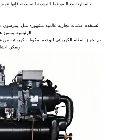
بالمقارنة مع الضواغط الترددية التقليدية، فإنها تتميز بكفاءة عالية، وتعمل بدون ضوضاء، وسهلة الاستخدام، ولها عمر افتراضي طويل.
تُستخدم علامات تجارية عالمية مشهورة مثل إيمرسون من 
الرئيسية. وتتميز ه
تم تجهيز النظام الكهربائي للوحدة بمكونات كهربائية من 
للمبرد المائي بمستوى حماية IPX22، ويمكن اختيار صندوق تحكم بمستوى حماية أعلى كبديل.