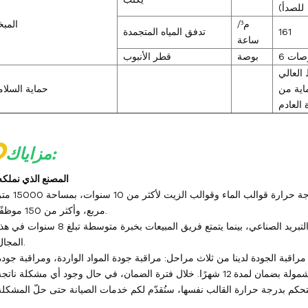
للصدأ)
م³/
المبخ
161
تدفق المياه المتجمدة
ساعة
بوصات
بوصة
قطر الأنبوب
 العالي
اية من
حماية السلام
العادم
O
مزاياك:
1- المصنع الذي نملكه
متخصصون في تصميم وإنتاج وبيع أجهزة التحكم في درجة حرارة قوالب الماء وقوالب الزيت لأكثر من 10 س
مربع، وأكثر من 150 موظفًا.
يتمتع فريق الهندسة بخبرة متوسطة تبلغ 15 عامًا في مجال التبريد الصناعي، بينما يتمتع فريق المبيعات بخبرة متوسطة تبلغ 8 سنوات 
المجال.
ية مراقبة الجودة لدينا من ثلاث مراحل: مراقبة جودة المواد الواردة، ومراقبة جودة
عملية التصنيع، ومراقبة جودة المنتج النهائي. جميع منتجاتنا مشمولة بضمان لمدة 12 شهرًا. خلال فترة الضمان، في حال وجود أي مشكلة ناتج