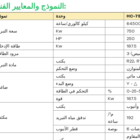
النموذج والمعايير الفنية:
HC-7
وحدة
نموذ
6450
كيلو كالوري/ساعة
750
Kw
سعة التبري
HP
250
187.5
Kw
طاقة الإدخا
مزود الطاق
R22، 
يكتب
مادة التبر
متوازن
وضع التحكم
 مائي
يكتب
Y - △
وضع البدء
ضاغ
0-25-
%
التحكم في الطاقة
187.5
Kw
قوة
وأنبوب
يكتب
م³/
مكث
192
تدفق مياه التبريد
ساعة
بوصات
بوصة
قطر الأنبوب
لمقاوم
يكتب