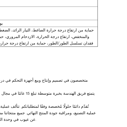
6 
حماية من ارتفاع درجة حرارة الضاغط، التيار الزائد، الضغط
والمنخفض، ارتفاع درجة الحرارة، الازدحام المروري، حم
فقدان تسلسل الطور/الطور، حماية من ارتفاع درجة حرارة 
نُقدّم دائمًا حلولًا مُخصصة وفقًا لمتطلباتكم. تتألف عمل
عن عيوب في وحدة التحكم بدرجة حرارة القالب نفسها، سنُقدّم لكم خدمات الصيانة حتى حلّ المشكلة.