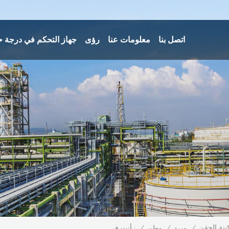
اتصل بنا
معلومات عنا
رؤى
جهاز التحكم في درجة ح
/
/
وطن
/
مبرد
أنت في :