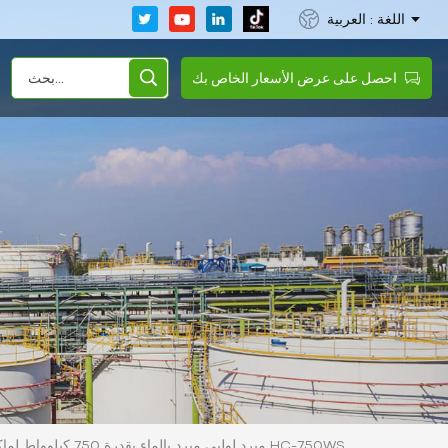
اللغة : العربية
احصل على عرض الأسعار الخاص بك
مبرد لولبي مبرد بالماء بقدرة 750 كيلوواط لماكينة الحقن HC-750WS