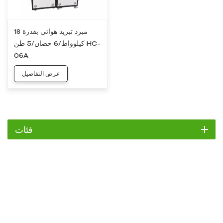
مبرد تبريد هوائي بقدرة 18
كيلوواط/6 حصان/5 طن HC-
06A
عرض التفاصيل
فئات
مبرد
مبرد التمرير
مبرد هواء
مبرد مائي